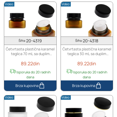
karamel
karamel
Video
Video
teglica
teglica
50
30
mL
mL
sa
sa
duplim
duplim
dnom,
dnom,
plastičnim
plastičnim
20-4319
20-4318
Šifra:
Šifra:
međupoklopcem
međupoklopcem
Četvrtasta plastična karamel
Četvrtasta plastična karamel
i
i
teglica 70 mL sa duplim
teglica 30 mL sa duplim
zatvaračem
zatvaračem
dnom, plastičnim
dnom, plastičnim
89.22din
89.22din
međupoklopcem i
međupoklopcem i
zatvaračem
zatvaračem
Isporuka do 20 radnih
Isporuka do 20 radnih
dana
dana
Četvrtasta
Četvrtasta
plastična
plastična
Video
Video
karamel
karamel
teglica
teglica
70
30
mL
mL