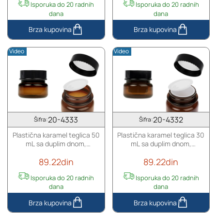
Isporuka do 20 radnih
Isporuka do 20 radnih
dana
dana
Luksuzna
Akrilna
bež
kutijica
Video
Video
mat
od
staklena
25mL
teglica
u
30mL
beloj
za
boji,
kreme
sa
sa
zaptivkom
20-4333
20-4332
Šifra:
Šifra:
zatvaračem
i
Plastična karamel teglica 50
Plastična karamel teglica 30
i
plastičnim
mL sa duplim dnom,
mL sa duplim dnom,
plastičnim
međupoklopcem
plastičnim međupoklopcem i
plastičnim međupoklopcem i
međupoklopcem
89.22din
89.22din
zatvaračem
zatvaračem
Isporuka do 20 radnih
Isporuka do 20 radnih
dana
dana
Plastična
Plastična