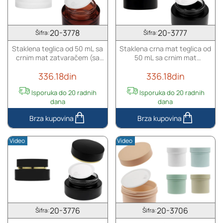
sa
sa
duplim
duplim
dnom,
dnom,
20-3778
20-3777
Šifra:
Šifra:
plastičnim
plastičnim
Staklena teglica od 50 mL sa
Staklena crna mat teglica od
međupoklopcem
međupoklopcem
crnim mat zatvaračem (sa
50 mL sa crnim mat
i
i
unutrašnjom zaptivkom) i
zatvaračem (sa unutrašnjom
zatvaračem
zatvaračem
336.18din
336.18din
plastičnim međupoklopcem
zaptivkom) i plastičnim
međupoklopcem
Isporuka do 20 radnih
Isporuka do 20 radnih
dana
dana
Staklena
Staklena
teglica
crna
Video
Video
od
mat
50
teglica
mL
od
sa
50
crnim
mL
mat
sa
zatvaračem
crnim
20-3776
20-3706
Šifra:
Šifra:
(sa
mat