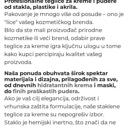
Profesionalne teglice za kreme i pudere
od stakla, plastike i akrila.
Pakovanje je mnogo više od posude – ono je
"lice" vašeg kozmetičkog brenda.
Bilo da ste mali proizvođač prirodne
kozmetike ili veći brend, odabir prave
teglice za kreme igra ključnu ulogu u tome
kako kupci percipiraju kvalitet vašeg
proizvoda.
Naša ponuda obuhvata širok spektar
materijala i dizajna, prilagođenih za sve,
od dnevnih
hidratantnih krema
i maski,
do
finih praškastih pudera
.
Ako je vaš cilj elegancija, održivost i
vrhunska zaštita formulacije, naše staklene
teglice za kreme su nepogrešiv izbor.
Staklo je hemijski inertno, što znači da ne