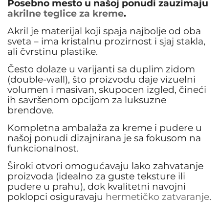
Posebno mesto u našoj ponudi zauzimaju
akrilne teglice za kreme
.
Akril je materijal koji spaja najbolje od oba
sveta – ima kristalnu prozirnost i sjaj stakla,
ali čvrstinu plastike.
Često dolaze u varijanti sa duplim zidom
(double-wall), što proizvodu daje vizuelni
volumen i masivan, skupocen izgled, čineći
ih savršenom opcijom za luksuzne
brendove.
Kompletna ambalaža za kreme i pudere u
našoj ponudi dizajnirana je sa fokusom na
funkcionalnost.
Široki otvori omogućavaju lako zahvatanje
proizvoda (idealno za guste teksture ili
pudere u prahu), dok kvalitetni navojni
poklopci osiguravaju
hermetičko zatvaranje
.