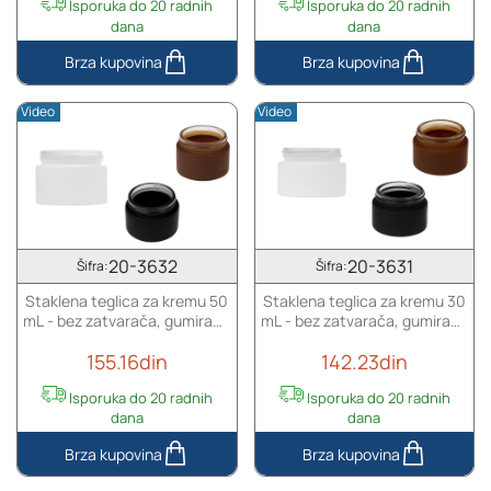
i
Isporuka do 20 radnih
Isporuka do 20 radnih
plastičnim
dana
dana
međupoklopcem
Akrilna
Akrilna
dopunjiva
dopunjiva
Video
Video
teglica
teglica
od
od
50
30
mL
mL
za
za
kremu
kremu
sa
sa
20-3632
20-3631
Šifra:
Šifra:
poklopcem
poklopcem
Staklena teglica za kremu 50
Staklena teglica za kremu 30
(sa
(sa
mL - bez zatvarača, gumirana
mL - bez zatvarača, gumirana
unutrašnjom
unutrašnjom
u više boja
u više boja
zaptivkom)
zaptivkom)
155.16din
142.23din
i
i
plastičnim
plastičnim
Isporuka do 20 radnih
Isporuka do 20 radnih
međupoklopcem
međupoklopcem
dana
dana
Staklena
Staklena
teglica
teglica