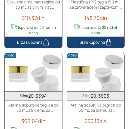
Staklena crna mat teglica od
Plastična (PP) tegla 150 mL
unutrašnjom
zatvaračem
30 mL sa crnim mat
sa zatvaračem i zaptivkom u
zaptivkom)
(sa
zatvaračem (sa unutrašnjom
MAT bojama
i
unutrašnjom
310.32din
148.70din
zaptivkom) i plastičnim
plastičnim
zaptivkom)
međupoklopcem
međupoklopcem
i
Isporuka do 20 radnih
Isporuka do 20 radnih
plastičnim
dana
dana
međupoklopcem
Staklena
Plastična
crna
(PP)
Video
Video
mat
tegla
teglica
150
od
mL
30
sa
mL
zatvaračem
sa
i
crnim
zaptivkom
20-3694
20-3693
Šifra:
Šifra:
mat
u
Akrilna dopunjiva teglica od
Akrilna dopunjiva teglica od
zatvaračem
MAT
50 mL za kremu sa
30 mL za kremu sa
(sa
bojama
poklopcem (sa unutrašnjom
poklopcem (sa unutrašnjom
unutrašnjom
362.04din
336.18din
zaptivkom) i plastičnim
zaptivkom) i plastičnim
zaptivkom)
međupoklopcem
međupoklopcem