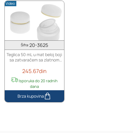
Video
za
za
kremu
kremu
50
30
mL
mL
-
-
bez
bez
zatvarača,
zatvarača,
20-3625
Šifra:
gumirana
gumirana
Teglica 50 mL u mat beloj boji
u
u
sa zatvaračem sa zlatnom
više
više
linijom (sa unutrašnjom
boja
boja
245.67din
zaptivkom) i plastičnim
međupoklopcem
Isporuka do 20 radnih
dana
Teglica
50
mL
u
mat
beloj