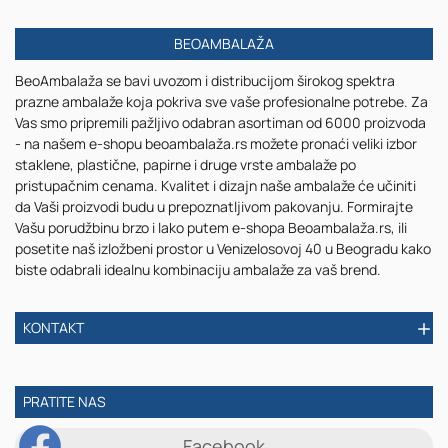
boji
sa
BEOAMBALAŽA
zatvaračem
sa
BeoAmbalaža se bavi uvozom i distribucijom širokog spektra
zlatnom
prazne ambalaže koja pokriva sve vaše profesionalne potrebe. Za
linijom
Vas smo pripremili pažljivo odabran asortiman od 6000 proizvoda
(sa
- na našem e-shopu beoambalaža.rs možete pronaći veliki izbor
unutrašnjom
staklene, plastične, papirne i druge vrste ambalaže po
zaptivkom)
pristupačnim cenama. Kvalitet i dizajn naše ambalaže će učiniti
i
da Vaši proizvodi budu u prepoznatljivom pakovanju. Formirajte
plastičnim
Vašu porudžbinu brzo i lako putem e-shopa Beoambalaža.rs, ili
međupoklopcem
posetite naš izložbeni prostor u Venizelosovoj 40 u Beogradu kako
biste odabrali idealnu kombinaciju ambalaže za vaš brend.
KONTAKT
PRATITE NAS
Facebook