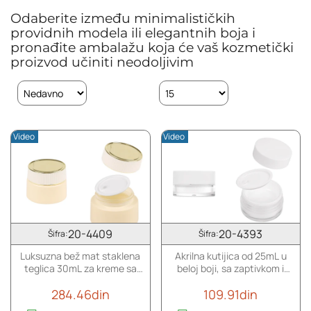
Odaberite između minimalističkih
providnih modela ili elegantnih boja i
pronađite ambalažu koja će vaš kozmetički
proizvod učiniti neodoljivim
Video
Video
20-4409
20-4393
Šifra:
Šifra:
Luksuzna bež mat staklena
Akrilna kutijica od 25mL u
teglica 30mL za kreme sa
beloj boji, sa zaptivkom i
zatvaračem i plastičnim
plastičnim međupoklopcem
284.46din
109.91din
međupoklopcem