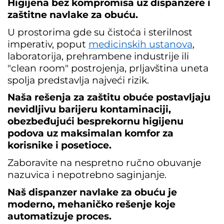
Higijena bez kompromisa uz dispanzere i 
zaštitne navlake za obuću.
U prostorima gde su čistoća i sterilnost
imperativ, poput
medicinskih ustanova
,
laboratorija, prehrambene industrije ili
"clean room" postrojenja, prljavština uneta
spolja predstavlja najveći rizik.
Naša rešenja za zaštitu obuće postavljaju 
nevidljivu barijeru kontaminaciji, 
obezbeđujući besprekornu higijenu 
podova uz maksimalan komfor za 
korisnike i posetioce.
Zaboravite na nespretno ručno obuvanje
nazuvica i nepotrebno saginjanje.
Naš dispanzer navlake za obuću je 
moderno, mehaničko rešenje koje 
automatizuje proces.