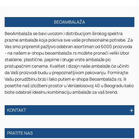
BEOAMBALAŽA
BeoAmbalaža se bavi uvozom i distribucijom širokog spektra
prazne ambalaže koja pokriva sve vaše profesionalne potrebe. Za
Vas smo pripremili pažljivo odabran asortiman od 6000 proizvoda
- na našem e-shopu beoambalaža.rs možete pronaći veliki izbor
staklene, plastične, papirne i druge vrste ambalaže po
pristupačnim cenama. Kvalitet i dizajn naše ambalaže će učiniti
da Vaši proizvodi budu u prepoznatljivom pakovanju. Formirajte
Vašu porudžbinu brzo i lako putem e-shopa Beoambalaža.rs, ili
posetite naš izložbeni prostor u Venizelosovoj 40 u Beogradu kako
biste odabrali idealnu kombinaciju ambalaže za vaš brend.
KONTAKT
PRATITE NAS