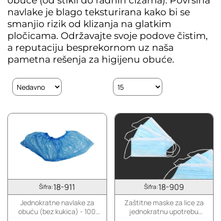
obuće (od štikli do radnih čizama).
Površina
navlake je blago teksturirana kako bi se
smanjio rizik od klizanja na glatkim
pločicama.
Održavajte svoje podove čistim,
a reputaciju besprekornom uz naša
pametna rešenja za higijenu obuće.
18-911
18-909
Šifra:
Šifra:
Jednokratne navlake za
Zaštitne maske za lice za
obuću (bez kukica) - 100
jednokratnu upotrebu
komada
(nemedicinske) - 50 kom