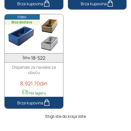
Jednokratne
Jednokratne
zaštitne
navlake
Video
maske
za
Brza dostava
za
obuću
lice-
sa
50
kukicom
kom
za
zatezanje
-
18-522
Šifra:
100
Dispanzer za navlake za
komada
obuću
8,921.70din
Na lageru
Dispanzer
za
Stigli ste do kraja liste
navlake
za
obuću