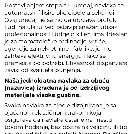
Postavljanjem stopala u uređaj, navlaka se 
Ovaj uređaj ne samo da ubrzava protok
ljudi na ulazu, već ostavlja snažan utisak
profesionalnosti i brige o klijentima.
Idealan
je za stomatološke ordinacije, vrtiće,
agencije za nekretnine i fabrike, jer ne
zahteva električnu energiju i lako se
premešta po potrebi.
Efikasnost dispanzera
zavisi od kvaliteta punjenja.
Naša jednokratna navlaka za obuću 
(nazuvica) izrađena je od izdržljivog 
materijala visoke gustine. 
Svaka navlaka za cipele dizajnirana je sa
ojačanom elastičnom trakom koja
osigurava da navlaka ostane na mestu
tokom hodanja, bez obzira na veličinu ili tip