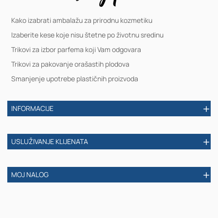
Kako izabrati ambalažu za prirodnu kozmetiku
Izaberite kese koje nisu štetne po životnu sredinu
Trikovi za izbor parfema koji Vam odgovara
Trikovi za pakovanje orašastih plodova
Smanjenje upotrebe plastičnih proizvoda
INFORMACIJE
USLUŽIVANJE KLIJENATA
MOJ NALOG