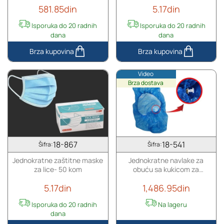
581.85din
5.17din
Isporuka do 20 radnih
Isporuka do 20 radnih
dana
dana
Jednokratne
Zaštitne
navlake
maske
Video
za
za
Brza dostava
obuću
lice
(bez
za
kukica)
jednokratnu
-
upotrebu
100
(nemedicinske)
komada
-
18-867
18-541
Šifra:
Šifra:
50
Jednokratne zaštitne maske
Jednokratne navlake za
kom
za lice- 50 kom
obuću sa kukicom za
zatezanje - 100 komada
5.17din
1,486.95din
Isporuka do 20 radnih
Na lageru
dana