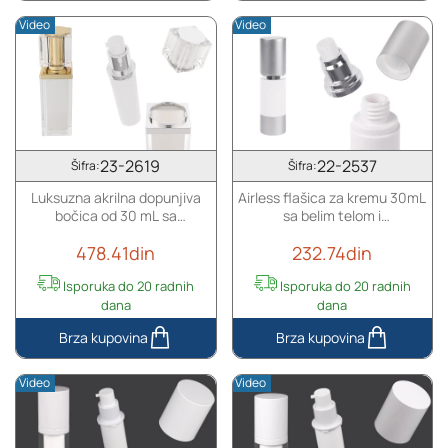
dopunjiva
akrilna
Video
Video
bočica
dopunjiva
od
bočica
15
od
mL,
50
sa
mL
pumpicom
sa
za
pumpicom
23-2619
22-2537
Šifra:
Šifra:
kremu
za
Luksuzna akrilna dopunjiva
Airless flašica za kremu 30mL
i
kreme
bočica od 30 mL sa
sa belim telom i
peskiranim
i
pumpicom za kreme i
aluminijumskim zatvaračem i
spoljnim
zatvaračem
478.41din
232.74din
zatvaračem
osnovom u srebrnoj boji
staklenim
kućištem
Isporuka do 20 radnih
Isporuka do 20 radnih
dana
dana
Luksuzna
Airless
akrilna
flašica
Video
Video
dopunjiva
za
bočica
kremu
od
30mL