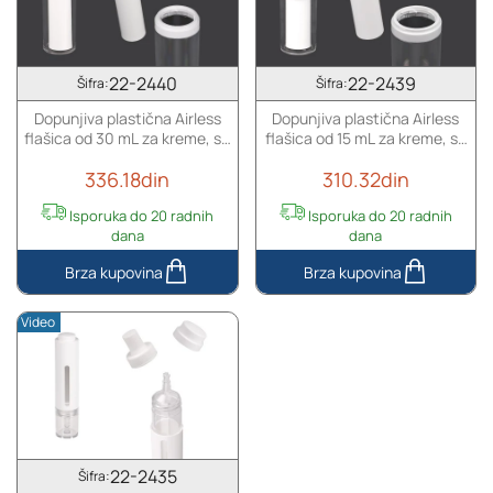
30
sa
mL
belim
sa
telom
pumpicom
i
22-2440
22-2439
Šifra:
Šifra:
za
aluminijumskim
Dopunjiva plastična Airless
Dopunjiva plastična Airless
kreme
zatvaračem
flašica od 30 mL za kreme, sa
flašica od 15 mL za kreme, sa
i
i
spoljnim akrilnim kućištem
spoljnim akrilnim kućištem
zatvaračem
osnovom
336.18din
310.32din
u
srebrnoj
Isporuka do 20 radnih
Isporuka do 20 radnih
boji
dana
dana
Dopunjiva
Dopunjiva
plastična
plastična
Video
Airless
Airless
flašica
flašica
od
od
30
15
mL
mL
za
za
kreme,
kreme,
22-2435
Šifra:
sa
sa