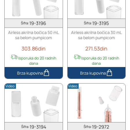
sa
sa
roll-
roll-
on
on
i
i
19-3196
19-3195
Šifra:
Šifra:
poklopcem
poklopcem
Airless akrilna bočica 50 mL
Airless akrilna bočica 30 mL
sa belom pumpicom
sa belom pumpicom
303.86din
271.53din
Isporuka do 20 radnih
Isporuka do 20 radnih
dana
dana
Airless
Airless
akrilna
akrilna
Video
Video
bočica
bočica
50
30
mL
mL
sa
sa
belom
belom
pumpicom
pumpicom
19-3194
19-2972
Šifra:
Šifra: