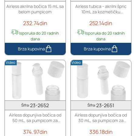
Airless akrilna bočica 15 mL sa
Airless tubica - akrilni špric
belom pumpicom
10mL za kozmetičku
upotrebu, bronzane boje sa
232.74din
252.14din
zatvaračem
Isporuka do 20 radnih
Isporuka do 20 radnih
dana
dana
Airless
Airless
akrilna
tubica
Video
Video
bočica
-
15
akrilni
mL
špric
sa
10mL
belom
za
pumpicom
kozmetičku
upotrebu,
23-2652
23-2651
Šifra:
Šifra:
bronzane
Airless dopunjiva bočica od
Airless dopunjiva bočica od
boje
50 mL, sa pumpicom za
30 mL, sa pumpicom za
sa
kremu i peskiranim spoljnim
kremu i peskiranim spoljnim
zatvaračem
374.97din
336.18din
staklenim kućištem
staklenim kućištem