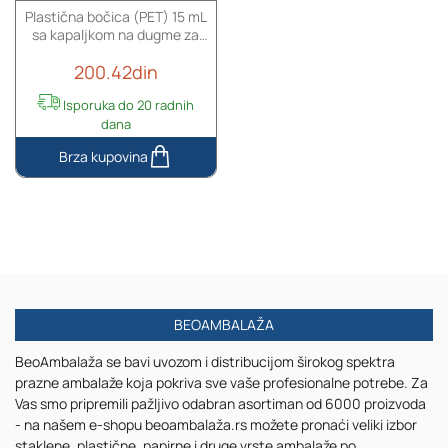
Plastična bočica (PET) 15 mL
spoljnim
spoljnim
sa kapaljkom na dugme za
akrilnim
akrilnim
serum
kućištem
kućištem
200.42din
Isporuka do 20 radnih
dana
Plastična
bočica
(PET)
15
mL
sa
kapaljkom
na
BEOAMBALAŽA
dugme
za
BeoAmbalaža se bavi uvozom i distribucijom širokog spektra
serum
prazne ambalaže koja pokriva sve vaše profesionalne potrebe. Za
Vas smo pripremili pažljivo odabran asortiman od 6000 proizvoda
- na našem e-shopu beoambalaža.rs možete pronaći veliki izbor
staklene, plastične, papirne i druge vrste ambalaže po