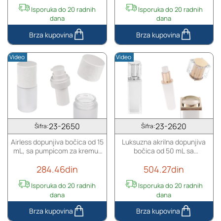
Isporuka do 20 radnih
Isporuka do 20 radnih
dana
dana
Airless
Airless
dopunjiva
dopunjiva
Video
Video
bočica
bočica
od
od
50
30
mL,
mL,
sa
sa
pumpicom
pumpicom
za
za
23-2650
23-2620
Šifra:
Šifra:
kremu
kremu
Airless dopunjiva bočica od 15
Luksuzna akrilna dopunjiva
i
i
mL, sa pumpicom za kremu i
bočica od 50 mL sa
peskiranim
peskiranim
peskiranim spoljnim
pumpicom za kreme i
spoljnim
spoljnim
284.46din
504.27din
staklenim kućištem
zatvaračem
staklenim
staklenim
kućištem
kućištem
Isporuka do 20 radnih
Isporuka do 20 radnih
dana
dana
Airless
Luksuzna