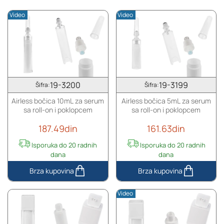
Video
Video
19-3200
19-3199
Šifra:
Šifra:
Airless bočica 10mL za serum
Airless bočica 5mL za serum
sa roll-on i poklopcem
sa roll-on i poklopcem
187.49din
161.63din
Isporuka do 20 radnih
Isporuka do 20 radnih
dana
dana
Airless
Airless
bočica
bočica
Video
10mL
5mL
za
za
serum
serum