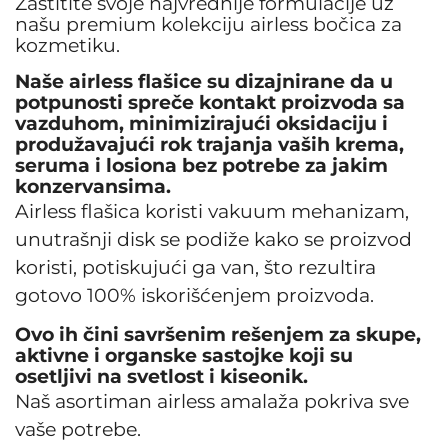
Zaštitite svoje najvrednije formulacije uz
našu premium kolekciju airless bočica za
kozmetiku.
Naše airless flašice su dizajnirane da u
potpunosti spreče kontakt proizvoda sa
vazduhom, minimizirajući oksidaciju i
produžavajući rok trajanja vaših krema,
seruma i losiona bez potrebe za jakim
konzervansima.
Airless flašica koristi vakuum mehanizam,
unutrašnji disk se podiže kako se proizvod
koristi, potiskujući ga van, što rezultira
gotovo 100% iskorišćenjem proizvoda.
Ovo ih čini savršenim rešenjem za skupe,
aktivne i organske sastojke koji su
osetljivi na svetlost i kiseonik.
Naš asortiman airless amalaža pokriva sve
vaše potrebe.