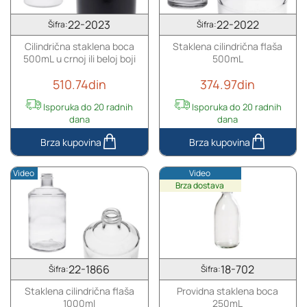
silikonskim
čepom
čepom
sa
22-2023
22-2022
Šifra:
Šifra:
sa
drvenom
Cilindrična staklena boca
Staklena cilindrična flaša
drvenom
glavom
500mL u crnoj ili beloj boji
500mL
glavom
510.74din
374.97din
Isporuka do 20 radnih
Isporuka do 20 radnih
dana
dana
Cilindrična
Staklena
staklena
cilindrična
Video
Video
boca
flaša
Brza dostava
500mL
500mL
u
crnoj
ili
beloj
boji
22-1866
18-702
Šifra:
Šifra:
Staklena cilindrična flaša
Providna staklena boca
1000ml
250mL