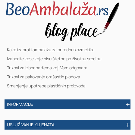
Kako izabrati ambalažu za prirodnu kozmetiku
Izaberite kese koje nisu štetne po životnu sredinu
Trikovi za izbor parfema koji Vam odgovara
Trikovi za pakovanje orašastih plodova
Smanjenje upotrebe plastičnih proizvoda
INFORMACIJE
USLUŽIVANJE KLIJENATA