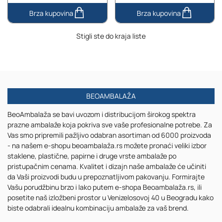
Staklena
Providna
providna
staklena
Stigli ste do kraja liste
boca
boca
500mL
1000mL
BEOAMBALAŽA
BeoAmbalaža se bavi uvozom i distribucijom širokog spektra
prazne ambalaže koja pokriva sve vaše profesionalne potrebe. Za
Vas smo pripremili pažljivo odabran asortiman od 6000 proizvoda
- na našem e-shopu beoambalaža.rs možete pronaći veliki izbor
staklene, plastične, papirne i druge vrste ambalaže po
pristupačnim cenama. Kvalitet i dizajn naše ambalaže će učiniti
da Vaši proizvodi budu u prepoznatljivom pakovanju. Formirajte
Vašu porudžbinu brzo i lako putem e-shopa Beoambalaža.rs, ili
posetite naš izložbeni prostor u Venizelosovoj 40 u Beogradu kako
biste odabrali idealnu kombinaciju ambalaže za vaš brend.