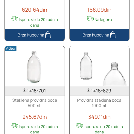
620.64din
168.09din
Isporuka do 20 radnih
Na lageru
dana
Staklena
Providna
cilindrična
staklena
Video
flaša
boca
1000ml
250mL
18-701
16-829
Šifra:
Šifra:
Staklena providna boca
Providna staklena boca
500mL
1000mL
245.67din
349.11din
Isporuka do 20 radnih
Isporuka do 20 radnih
dana
dana