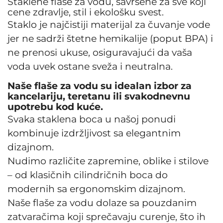
Staklene flaše za vodu, savršene za sve koji
cene zdravlje, stil i ekološku svest.
Staklo je najčistiji materijal za čuvanje vode
jer ne sadrži štetne hemikalije (poput BPA) i
ne prenosi ukuse, osiguravajući da vaša
voda uvek ostane sveža i neutralna.
Naše flaše za vodu su idealan izbor za
kancelariju, teretanu ili svakodnevnu
upotrebu kod kuće.
Svaka staklena boca u našoj ponudi
kombinuje izdržljivost sa elegantnim
dizajnom.
Nudimo različite zapremine, oblike i stilove
– od klasičnih cilindričnih boca do
modernih sa ergonomskim dizajnom.
Naše flaše za vodu dolaze sa pouzdanim
zatvaračima koji sprečavaju curenje, što ih