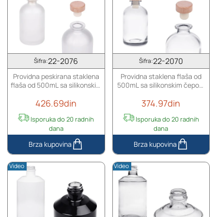
22-2076
22-2070
Šifra:
Šifra:
Providna peskirana staklena
Providna staklena flaša od
flaša od 500mL sa silikonskim
500mL sa silikonskim čepom
čepom sa drvenom glavom
sa drvenom glavom
426.69din
374.97din
Isporuka do 20 radnih
Isporuka do 20 radnih
dana
dana
Providna
Providna
peskirana
staklena
Video
Video
staklena
flaša
flaša
od
od
500mL
500mL
sa
sa
silikonskim