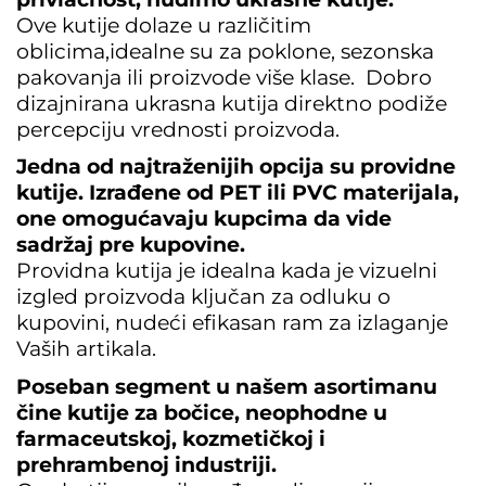
Ove kutije dolaze u različitim
oblicima,idealne su za poklone, sezonska
pakovanja ili proizvode više klase.
Dobro
dizajnirana ukrasna kutija direktno podiže
percepciju vrednosti proizvoda.
Jedna od najtraženijih opcija su providne 
kutije. Izrađene od PET ili PVC materijala, 
one omogućavaju kupcima da vide 
Providna kutija je idealna kada je vizuelni
izgled proizvoda ključan za odluku o
kupovini, nudeći efikasan ram za izlaganje
Vaših artikala.
Poseban segment u našem asortimanu 
čine kutije za bočice, neophodne u 
farmaceutskoj, kozmetičkoj i 