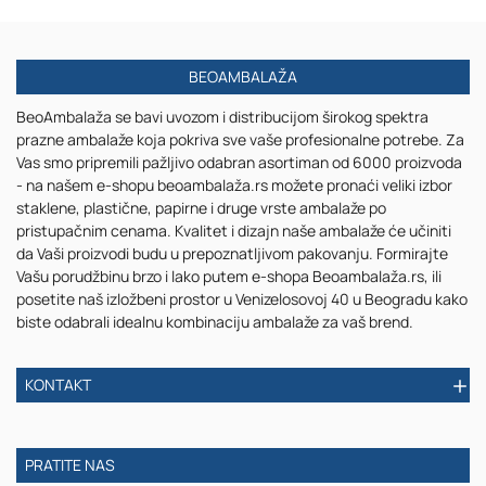
za
50x50x120
pakovanje
mm
85x85x30
sa
BEOAMBALAŽA
mm
trakom
na
u
BeoAmbalaža se bavi uvozom i distribucijom širokog spektra
izvlačenje
različitim
prazne ambalaže koja pokriva sve vaše profesionalne potrebe. Za
sa
dezenima
Vas smo pripremili pažljivo odabran asortiman od 6000 proizvoda
providnim
-
- na našem e-shopu beoambalaža.rs možete pronaći veliki izbor
spoljašnjim
50
staklene, plastične, papirne i druge vrste ambalaže po
delom,
kom
pristupačnim cenama. Kvalitet i dizajn naše ambalaže će učiniti
bele
da Vaši proizvodi budu u prepoznatljivom pakovanju. Formirajte
ili
Vašu porudžbinu brzo i lako putem e-shopa Beoambalaža.rs, ili
kraft
posetite naš izložbeni prostor u Venizelosovoj 40 u Beogradu kako
boje
biste odabrali idealnu kombinaciju ambalaže za vaš brend.
-
12
kom
KONTAKT
PRATITE NAS