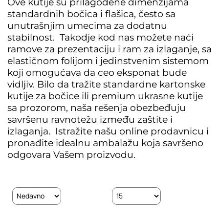
Ove kutije su prilagođene dimenzijama
standardnih bočica i flašica, često sa
unutrašnjim umecima za dodatnu
stabilnost.
Takodje kod nas možete naći
ramove za prezentaciju i ram za izlaganje, sa
elastičnom folijom i jedinstvenim sistemom
koji omogućava da ceo eksponat bude
vidljiv.
Bilo da tražite standardne kartonske
kutije za bočice ili premium ukrasne kutije
sa prozorom, naša rešenja obezbeđuju
savršenu ravnotežu između zaštite i
izlaganja.
Istražite našu online prodavnicu i
pronađite idealnu ambalažu koja savršeno
odgovara Vašem proizvodu.