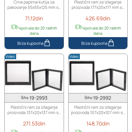
Crna papirna kutija za
Plastični ram za izlaganje
mestom
folijom
pakovanje 55x55x125 mm sa
proizvoda 177x20x177 mm sa
za
-
unutrašnjim penastim
folijom - 10 kom
štapiće
20
71.12din
426.69din
uloškom za bočice etarskog
-
kom
ulja od 50 mL - 20 kom
20
Isporuka do 20 radnih
Isporuka do 20 radnih
kom
dana
dana
Crna
Plastični
papirna
ram
Video
Video
kutija
za
za
izlaganje
pakovanje
proizvoda
55x55x125
177x20x177
mm
mm
sa
sa
unutrašnjim
folijom
19-2993
19-2992
Šifra:
Šifra:
penastim
-
Plastični ram za izlaganje
Plastični ram za izlaganje
uloškom
10
proizvoda 137x20x137 mm sa
proizvoda 107x20x107 mm sa
za
kom
folijom - 10 kom
folijom - 10 kom
bočice
271.53din
148.70din
etarskog