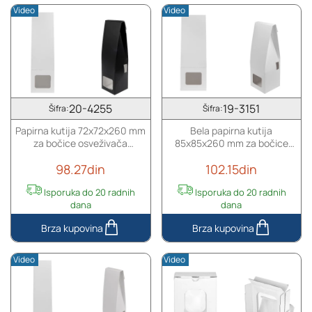
Video
Video
20-4255
19-3151
Šifra:
Šifra:
Papirna kutija 72x72x260 mm
Bela papirna kutija
za bočice osveživača
85x85x260 mm za bočice
prostora sa mestom za
osveživača prostora sa
98.27din
102.15din
štapiće - 20 kom
mestom za štapiće - 20 kom
Isporuka do 20 radnih
Isporuka do 20 radnih
dana
dana
Papirna
Bela
kutija
papirna
Video
Video
72x72x260
kutija
mm
85x85x260
za
mm
bočice
za