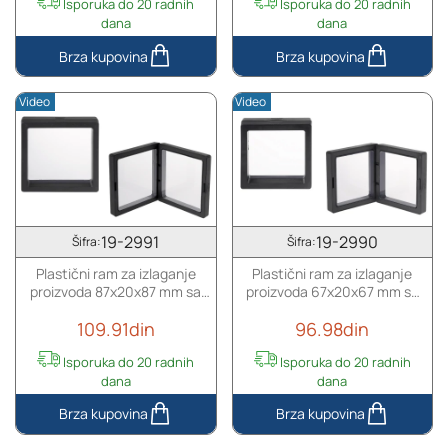
ulja
Isporuka do 20 radnih
Isporuka do 20 radnih
od
dana
dana
50
mL
Plastični
Plastični
-
ram
ram
Video
Video
20
za
za
kom
izlaganje
izlaganje
proizvoda
proizvoda
137x20x137
107x20x107
mm
mm
sa
sa
folijom
folijom
19-2991
19-2990
Šifra:
Šifra:
-
-
Plastični ram za izlaganje
Plastični ram za izlaganje
10
10
proizvoda 87x20x87 mm sa
proizvoda 67x20x67 mm sa
kom
kom
folijom - 10 kom
folijom - 10 kom
109.91din
96.98din
Isporuka do 20 radnih
Isporuka do 20 radnih
dana
dana
Plastični
Plastični
ram
ram