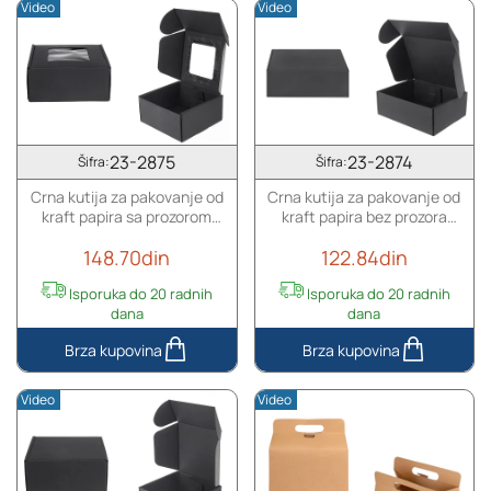
Video
Video
za
za
pakovanje
pakovanje
od
od
kraft
kraft
papira
papira
bez
sa
prozora
prozorom
23-2875
23-2874
Šifra:
Šifra:
240x180x70
170x130x60
Crna kutija za pakovanje od
Crna kutija za pakovanje od
mm
mm
kraft papira sa prozorom
kraft papira bez prozora
-
-
130x120x60 mm - 20 kom
170x130x60 mm - 20 kom
20
20
148.70din
122.84din
kom
kom
Isporuka do 20 radnih
Isporuka do 20 radnih
dana
dana
Crna
Crna
kutija
kutija
Video
Video
za
za
pakovanje
pakovanje
od
od
kraft
kraft