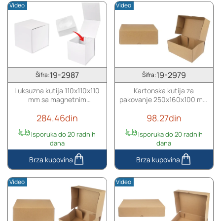
Video
Video
za
za
izlaganje
izlaganje
proizvoda
proizvoda
87x20x87
67x20x67
mm
mm
sa
sa
folijom
folijom
19-2987
19-2979
Šifra:
Šifra:
-
-
Luksuzna kutija 110x110x110
Kartonska kutija za
10
10
mm sa magnetnim
pakovanje 250x160x100 mm
kom
kom
zatvaranjem u beloj boji sa
od troslojnog kartona,
284.46din
98.27din
unutrašnjom plastičnom
samosklapajuća - 10 kom
futrolom (za teglice pod
Isporuka do 20 radnih
Isporuka do 20 radnih
šifrom 20-2694)
dana
dana
Luksuzna
Kartonska
kutija
kutija
Video
Video
110x110x110
za
mm
pakovanje
sa
250x160x100
magnetnim
mm