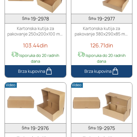
zatvaranjem
od
u
troslojnog
beloj
kartona,
19-2978
19-2977
Šifra:
Šifra:
boji
samosklapajuća
Kartonska kutija za
Kartonska kutija za
sa
-
pakovanje 250x200x100 mm
pakovanje 380x290x85 mm
unutrašnjom
10
od troslojnog kartona,
od troslojnog kartona,
plastičnom
kom
103.44din
126.71din
samosklapajuća - 10 kom
samosklapajuća - 10 kom
futrolom
(za
Isporuka do 20 radnih
Isporuka do 20 radnih
teglice
dana
dana
pod
šifrom
Kartonska
Kartonska
20-
kutija
kutija
Video
Video
2694)
za
za
pakovanje
pakovanje
250x200x100
380x290x85
mm
mm
od
od
troslojnog
troslojnog
kartona,
kartona,
19-2976
19-2975
Šifra:
Šifra:
samosklapajuća
samosklapajuća