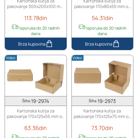
Kartonska kutija za
Kartonska kutija za
-
-
pakovanje 300x200x100 mm
pakovanje 170x80x55 mm od
10
10
od troslojnog kartona,
troslojnog kartona,
kom
kom
113.78din
54.31din
samosklapajuća - 10 kom
samosklapajuća - 10 kom
Isporuka do 20 radnih
Isporuka do 20 radnih
dana
dana
Kartonska
Kartonska
kutija
kutija
Video
Video
za
za
pakovanje
pakovanje
300x200x100
170x80x55
mm
mm
od
od
troslojnog
troslojnog
kartona,
kartona,
19-2974
19-2973
Šifra:
Šifra:
samosklapajuća
samosklapajuća
Kartonska kutija za
Kartonska kutija za
-
-
pakovanje 170x125x55 mm od
pakovanje 170x125x75 mm od
10
10
troslojnog kartona,
troslojnog kartona,
kom
kom
63.36din
73.70din
samosklapajuća - 10 kom
samosklapajuća - 10 kom
Isporuka do 20 radnih
Isporuka do 20 radnih