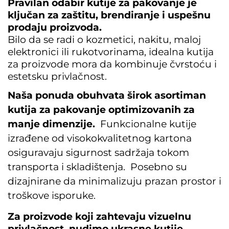
Pravilan odabir kutije za pakovanje je 
ključan za zaštitu, brendiranje i uspešnu 
Bilo da se radi o kozmetici, nakitu, maloj
elektronici ili rukotvorinama, idealna kutija
za proizvode mora da kombinuje čvrstoću i
estetsku privlačnost.
Naša ponuda obuhvata širok asortiman
kutija za pakovanje optimizovanih za
manje dimenzije.
Funkcionalne kutije
izrađene od visokokvalitetnog kartona
osiguravaju sigurnost sadržaja tokom
transporta i skladištenja.
Posebno su
dizajnirane da minimalizuju prazan prostor i
troškove isporuke.
Za proizvode koji zahtevaju vizuelnu 