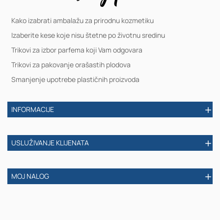
Kako izabrati ambalažu za prirodnu kozmetiku
Izaberite kese koje nisu štetne po životnu sredinu
Trikovi za izbor parfema koji Vam odgovara
Trikovi za pakovanje orašastih plodova
Smanjenje upotrebe plastičnih proizvoda
INFORMACIJE
USLUŽIVANJE KLIJENATA
MOJ NALOG