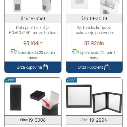
osveživača
bočice
prostora
osveživača
sa
prostora
19-3149
19-3009
Šifra:
Šifra:
mestom
sa
Bela papirna kutija
Kartonska kutija za
za
mestom
60x60x260 mm za bočice
pakovanje proizvoda
štapiće
za
osveživača prostora sa
136x100x46 mm sa
-
štapiće
93.10din
87.92din
mestom za štapiće - 20 kom
unutrašnjom zaštitnom
20
-
folijom - 20 kom
kom
20
Isporuka do 20 radnih
Isporuka do 20 radnih
kom
dana
dana
Bela
Kartonska
papirna
kutija
Video
Video
kutija
za
60x60x260
pakovanje
mm
proizvoda
za
136x100x46
bočice
mm
osveživača
sa
prostora
unutrašnjom
19-3008
19-2994
Šifra:
Šifra:
sa
zaštitnom