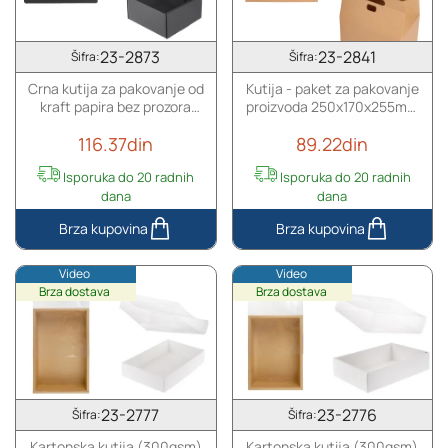
papira
papira
sa
bez
prozorom
prozora
23-2873
23-2841
Šifra:
Šifra:
130x120x60
170x130x60
Crna kutija za pakovanje od
Kutija - paket za pakovanje
mm
mm
kraft papira bez prozora
proizvoda 250x170x255mm
-
-
130x120x60 mm - 20 kom
od kraft papira i sa čvrstim
20
20
116.37din
89.22din
kartonskim dnom - 20 kom
kom
kom
Isporuka do 20 radnih
Isporuka do 20 radnih
dana
dana
Crna
Kutija
kutija
-
Video
Video
za
paket
Brza dostava
Brza dostava
pakovanje
za
od
pakovanje
kraft
proizvoda
papira
250x170x255mm
bez
od
prozora
kraft
23-2777
23-2776
Šifra:
Šifra:
130x120x60
papira
Kartonska kutija (300gsm)
Kartonska kutija (300gsm)