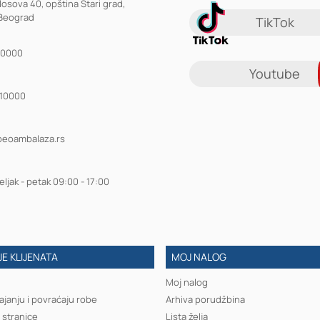
losova 40, opština Stari grad,
Beograd
TikTok
10000
Youtube
910000
beoambalaza.rs
ljak - petak 09:00 - 17:00
E KLIJENATA
MOJ NALOG
Moj nalog
ajanju i povraćaju robe
Arhiva porudžbina
 stranice
Lista želja