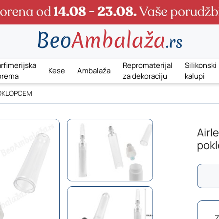
rfimerijska
Repromaterijal
Silikonski
Kese
Ambalaža
prema
za dekoraciju
kalupi
POKLOPCEM
Airl
pok