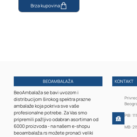
Airless
bočica
10mL
za
serum
sa
roll-
on
i
poklopcem
BEOAMBALAŽA
KONTAKT
BeoAmbalaža se bavi uvozom i
Privre
distribucijom širokog spektra prazne
Beogra
ambalaže koja pokriva sve vaše
profesionalne potrebe. Za Vas smo
PIB: 11
pripremili pažljivo odabran asortiman od
6000 proizvoda - na našem e-shopu
MB: 21
beoambalaža.rs možete pronaći veliki