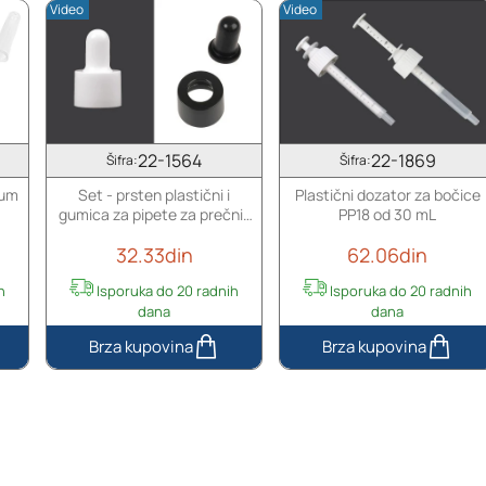
Video
Video
22-1564
22-1869
Šifra:
Šifra:
rum
Set - prsten plastični i
Plastični dozator za bočice
gumica za pipete za prečnik
PP18 od 30 mL
grla bočica PP18
32.33din
62.06din
h
Isporuka do 20 radnih
Isporuka do 20 radnih
dana
dana
Set
Plastični
-
dozator
prsten
za
plastični
bočice
i
PP18
gumica
od