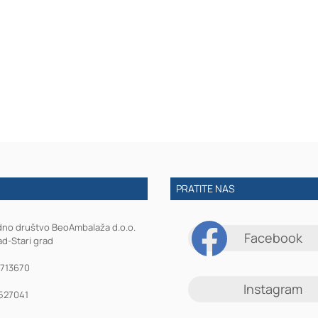
PRATITE NAS
dno društvo BeoAmbalaža d.o.o.
Facebook
d-Stari grad
1713670
Instagram
527041