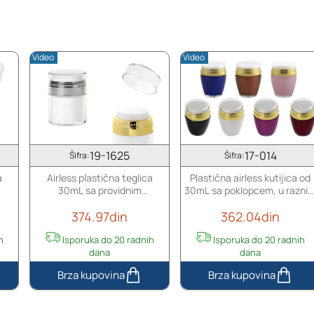
za
30
pipete
mL
za
prečnik
Video
Video
grla
bočica
PP18
19-1625
17-014
Šifra:
Šifra:
a
Airless plastična teglica
Plastična airless kutijica od
30mL sa providnim
30mL sa poklopcem, u razni
zatvaračem i srebrnim
bojama
374.97din
362.04din
ukrasem
h
Isporuka do 20 radnih
Isporuka do 20 radnih
dana
dana
Airless
Plastična
plastična
airless
teglica
kutijica