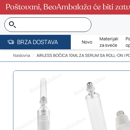
Pretraga...
Materijali
Pa
BRZA DOSTAVA
Novo
za sveće
o
Naslovna
AIRLESS BOČICA 10ML ZA SERUM SA ROLL-ON I 