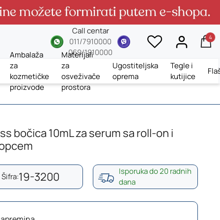
Call centar
4
whatsup
viber
011/7910000
069/1910000
Ambalaža
Materijali
za
za
Ugostiteljska
Tegle i
Fla
kozmetičke
osveživače
oprema
kutijice
proizvode
prostora
ess bočica 10mL za serum sa roll-on i
lopcem
Isporuka do 20 radnih
19-3200
Šifra:
dana
Zapremina