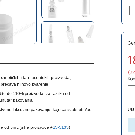
Ce
1
i
(22
kozmetičkih i farmaceutskih proizvoda,
Ko
sprečava njihovo kvarenje.
dite do 110% proizvoda, za razliku od
unutar pakovanja.
Uk
stveno luksuzno pakovanje, koje će istaknuti Vaš
ice od
5
mL (šifra proizvoda
#
19-3
199
).