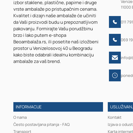
Venize
izbor staklene, plastične, papirne i druge
11000 
vrste ambalaže po pristupačnim cenama.
Kvalitet i dizajn naše ambalaže će učiniti
da Vaši proizvodi budu u prepoznatljivom
011 79
pakovanju. Formirajte Vašu porudžbinu
brzo i lako putem e-shopa
069 1
Beoambalaža.rs, ili posetite naš izložbeni
prostor u Venizelosovoj 40 u Beogradu
kako biste odabrali idealnu kombinaciju
info@
ambalaže za vaš brend.
ponede
INFORMACIJE
USLUŽIVANJ
O nama
Kontakt
Često postavljana pitanja - FAQ
Izjava o odust
Transport
Karta internet