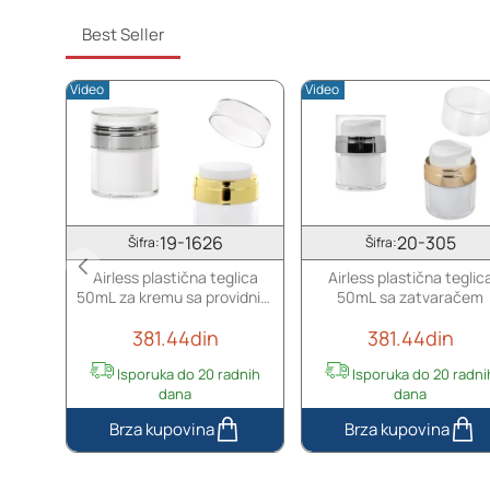
za
roll-
kozmetičku
on
Best Seller
upotrebu,
i
sa
poklopcem
Video
Video
zatvaračem
-
6
kom
19-1626
20-305
Šifra:
Šifra:
Airless plastična teglica
Airless plastična teglic
50mL za kremu sa providnim
50mL sa zatvaračem
zatvaračem
381.44din
381.44din
Isporuka do 20 radnih
Isporuka do 20 radni
dana
dana
Airless
Airless
plastična
plastična
teglica
teglica