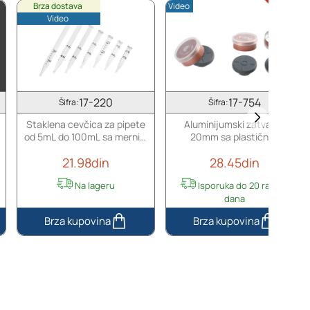
Brza dostava
Video
Video
17-220
17-754
Šifra:
Šifra:
Staklena cevčica za pipete
Aluminijumski zatvarač
od 5mL do 100mL sa mernim
20mm sa plastičnim
oznakama i špicastim vrhom
poklopcem i silikonskim
21.98din
28.45din
čepom - 12 kom
Na lageru
Isporuka do 20 radnih
dana
Staklena
Aluminijumski
cevčica
zatvarač
za
20mm
pipete
sa
od
plastičnim
5mL
poklopcem