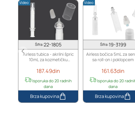
Video
Video
22-1805
19-3199
Šifra:
Šifra:
Airless tubica - akrilni špric
Airless bočica 5mL za se
10mL za kozmetičku
sa roll-on i poklopcem
upotrebu, sa zatvaračem - 6
187.49din
161.63din
kom
Isporuka do 20 radnih
Isporuka do 20 radni
dana
dana
Airless
Airless
tubica
bočica
-
5mL
akrilni
za
špric
serum
10mL
sa