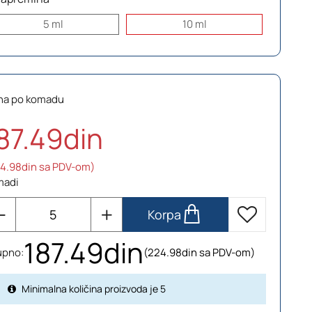
5 ml
10 ml
na po komadu
87.49din
4.98din sa PDV-om)
madi
Korpa
187.49din
upno:
(224.98din sa PDV-om)
Minimalna količina proizvoda je 5