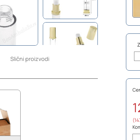
Slični proizvodi
Ce
1
(14
Ko