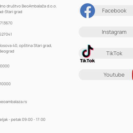
dno društvo BeoAmbalaža d.o.o.
Facebook
d-Stari grad
1713670
Instagram
527041
losova 40, opština Stari grad,
Beograd
TikTok
10000
Youtube
910000
beoambalaza.rs
ljak - petak 09:00 - 17:00