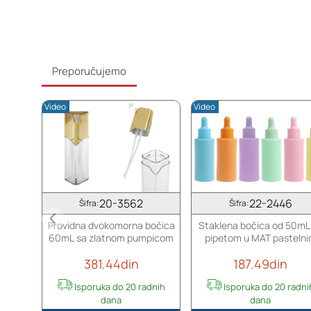
o
a
n
3
k
0
a
x
r
3
Preporučujemo
t
0
o
x
Video
Video
n
1
s
0
k
0
a
m
k
m
u
,
t
u
20-3562
22-2446
Šifra:
Šifra:
i
d
Providna dvokomorna bočica
Staklena bočica od 50mL
j
e
60mL sa zlatnom pumpicom
pipetom u MAT pasteln
i
z
bojama
c
e
381.44din
187.49din
a
n
4
u
Isporuka do 20 radnih
Isporuka do 20 radni
0
d
dana
dana