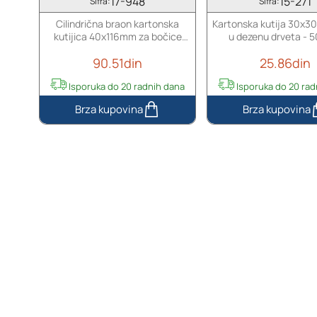
17-948
15-271
Šifra:
Šifra:
Cilindrična braon kartonska
Kartonska kutija 30x
kutijica 40x116mm za bočice
u dezenu drveta - 
(bela iznutra) - 12 kom
90.51din
25.86din
Isporuka do 20 radnih dana
Isporuka do 20 rad
C
K
i
a
l
r
i
t
n
o
d
n
r
s
i
k
č
a
n
k
a
u
b
t
r
i
a
j