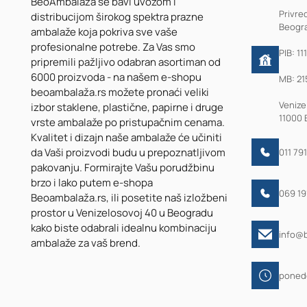
25kom
BeoAmbalaža se bavi uvozom i
Privre
distribucijom širokog spektra prazne
Beogra
ambalaže koja pokriva sve vaše
profesionalne potrebe. Za Vas smo
PIB: 11
pripremili pažljivo odabran asortiman od
6000 proizvoda - na našem e-shopu
MB: 21
beoambalaža.rs možete pronaći veliki
Venize
izbor staklene, plastične, papirne i druge
11000 
vrste ambalaže po pristupačnim cenama.
Kvalitet i dizajn naše ambalaže će učiniti
da Vaši proizvodi budu u prepoznatljivom
011 79
pakovanju. Formirajte Vašu porudžbinu
brzo i lako putem e-shopa
069 1
Beoambalaža.rs, ili posetite naš izložbeni
prostor u Venizelosovoj 40 u Beogradu
kako biste odabrali idealnu kombinaciju
info@
ambalaže za vaš brend.
ponede