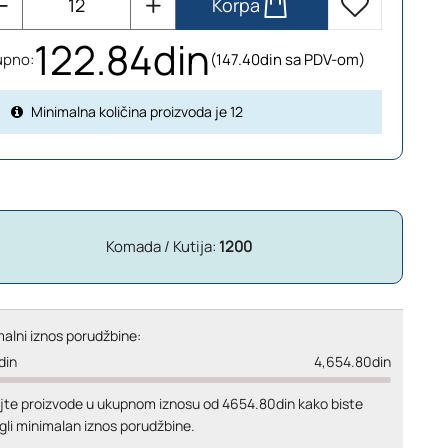
Korpa
122.84din
upno:
(147.40din sa PDV-om)
Minimalna količina proizvoda je 12
Komada / Kutija:
1200
alni iznos porudžbine:
din
4,654.80din
jte proizvode u ukupnom iznosu od 4654.80din kako biste
gli minimalan iznos porudžbine.