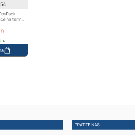
854
 DoyPack
ce na termo
igurnosnom
in
m - 25kom
eru
PRATITE NAS