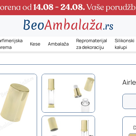
rfimerijska
Repromaterijal
Silikonski
Kese
Ambalaža
prema
za dekoraciju
kalupi
Airl
D