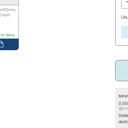
30x100mm,
50 kom
Uk
nih dana
Minim
0.00
Doda
dosti