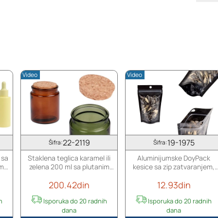
Video
Video
22-2119
19-1975
Šifra:
Šifra:
 sa
Staklena teglica karamel ili
Aluminijumske DoyPack
im
zelena 200 ml sa plutanim
kesice sa zip zatvaranjem,
čepom
crnom zadnjom i
200.42din
12.93din
transparentnom prednjom
stranom, ovalnim dnom i sa
h
Isporuka do 20 radnih
Isporuka do 20 radnih
mogućnošću termo lepljenja
dana
dana
90x30x140mm - 100kom