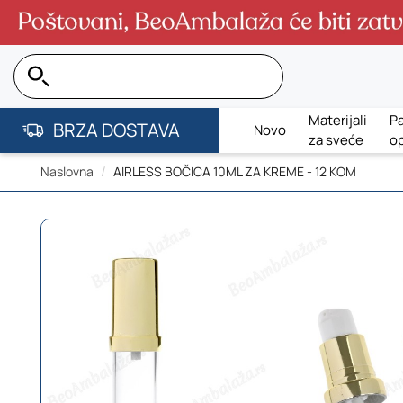
Pretraga...
Materijali
Pa
BRZA DOSTAVA
Novo
za sveće
o
Naslovna
AIRLESS BOČICA 10ML ZA KREME - 12 KOM