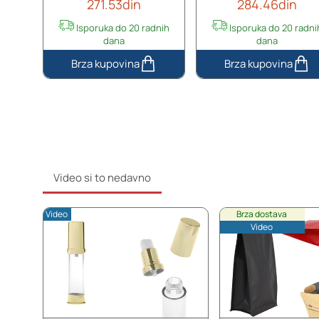
271.53din
284.46din
u
t
Isporuka do 20 radnih
Isporuka do 20 radni
dana
dana
r
a
Staklena
Staklena
)
bočica
bočica
-
50mL
100mL
1
sa
za
2
sprejom
kreme,
k
u
sa
o
aluminijumskoj
srebrnom
m
futroli
pumpicom
Video si to nedavno
u
i
više
zatvaračem
Video
Brza dostava
boja,
Video
sa
štrasom