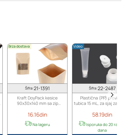
Brza dostava
Video
21-1391
22-2487
Šifra:
Šifra:
Kraft DoyPack kesice
Plastična (PP) providna
90x30x140 mm sa zip
tubica 15 mL, za sjaj za usne -
zatvaranjem i prozorom,
12 kom
16.16din
58.19din
unutrašnjom i spoljašnjom
providnom oblogom i sa
Na lageru
Isporuka do 20 radnih
mogućnošću termo
dana
zatvaranja - 100 kom