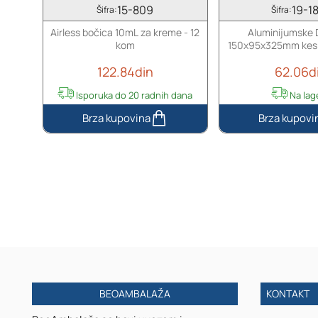
15-809
19-1
Šifra:
Šifra:
Airless bočica 10mL za kreme - 12
Aluminijumske
kom
150x95x325mm kesi
zatvaranje, sa s
122.84din
62.06d
tračicom i zipo
Isporuka do 20 radnih dana
Na lag
Airless
Aluminijumske
bočica
DoyPack
10mL
150x95x325mm
za
kesice
kreme
na
-
termo
12
zatvaranje,
kom
sa
sigurnosnom
tračicom
i
zipom
BEOAMBALAŽA
KONTAKT
-