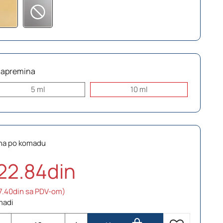
Zapremina
5 ml
10 ml
na po komadu
22.84din
7.40din sa PDV-om)
madi