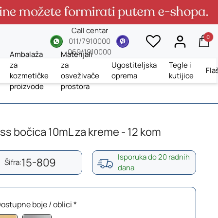
Call centar
0
whatsup
viber
011/7910000
069/1910000
Ambalaža
Materijali
za
za
Ugostiteljska
Tegle i
Fla
kozmetičke
osveživače
oprema
kutijice
proizvode
prostora
ess bočica 10mL za kreme - 12 kom
Isporuka do 20 radnih
15-809
Šifra:
dana
ostupne boje / oblici