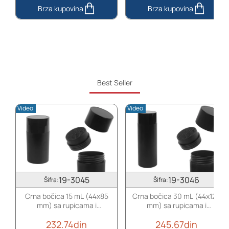
Aluminijumske
Zip
kesice
kesica
sa
180x255mm
„zip“
sa
zatvaranjem
providnom
155x235
prednjom
mm,
i
Best Seller
sa
aluminijumskom
providnom
zadnjom
Video
Video
prednjom
stranom
stranom
(mogućnost
i
termo
mogućnošću
zatvaranja)
termo
-
zatvaranja
100
-
kom
19-3045
19-3046
Šifra:
Šifra:
100
kom
Crna bočica 15 mL (44x85
Crna bočica 30 mL (44x122
mm) sa rupicama i
mm) sa rupicama i
poklopcem
poklopcem
232.74din
245.67din