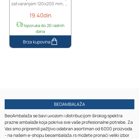
zatvaranjem 120x200 mm, sa
providnom prednjom stranom
19.40din
i mogućnošću termo
zatvaranja - 100 kom
Isporuka do 20 radnih
dana
Aluminijumske
kesice
sa
„zip“
zatvaranjem
120x200
mm,
sa
providnom
prednjom
BEOAMBALAŽA
stranom
BeoAmbalaža se bavi uvozom i distribucijom širokog spektra
i
prazne ambalaže koja pokriva sve vaše profesionalne potrebe. Za
mogućnošću
Vas smo pripremili pažljivo odabran asortiman od 6000 proizvoda
termo
- na našem e-shopu beoambalaža.rs možete pronaći veliki izbor
zatvaranja