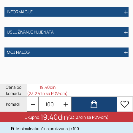
INFORMACIJE
USLUŽIVANJE KLIJENATA
MOJ NALOG
Cena po
19.40din
komadu
(23.27din sa PDV-om)
Komadi
19.40din
Ukupno:
(23.27din sa PDV-om)
Minimalna količina proizvoda je 100