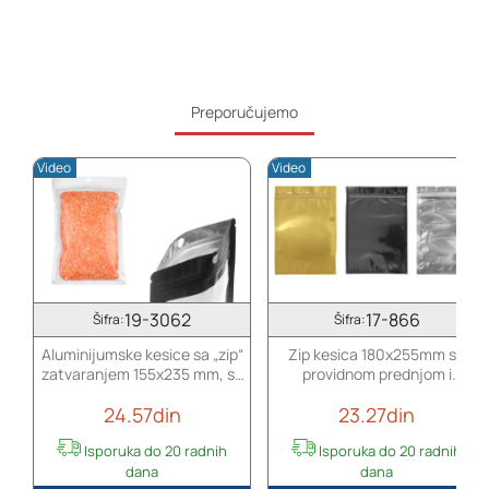
Preporučujemo
Video
Video
19-3062
17-866
Šifra:
Šifra:
Aluminijumske kesice sa „zip“
Zip kesica 180x255mm sa
zatvaranjem 155x235 mm, sa
providnom prednjom i
providnom prednjom stranom
aluminijumskom zadnjom
24.57din
23.27din
i mogućnošću termo
stranom (mogućnost termo
zatvaranja - 100 kom
zatvaranja) - 100 kom
Isporuka do 20 radnih
Isporuka do 20 radnih
dana
dana