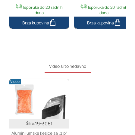
Isporuka do 20 radnih
Isporuka do 20 radnih
dana
dana
Crna
Crna
bočica
bočica
15
30
mL
mL
(44x85
(44x122
mm)
mm)
sa
sa
Video si to nedavno
rupicama
rupicama
i
i
Video
poklopcem
poklopcem
19-3061
Šifra:
Aluminijumske kesice sa „zip“