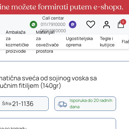
Call centar
0
whatsup
viber
011/7910000
069/1910000
Ambalaža
Materijali
za
za
Ugostiteljska
Tegle i
Fla
kozmetičke
osveživače
oprema
kutijice
proizvode
prostora
atična sveća od sojinog voska sa
čnim fitiljem (140gr)
Isporuka do 20 radnih
21-1136
Šifra:
dana
na po komadu