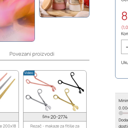
8
(1,
Ko
Povezani proizvodi
Uk
Video
Minim
0.00
20-2774
Šifra:
Doda
eće 200x18
Rezač - makaze za fitilje za
dosti