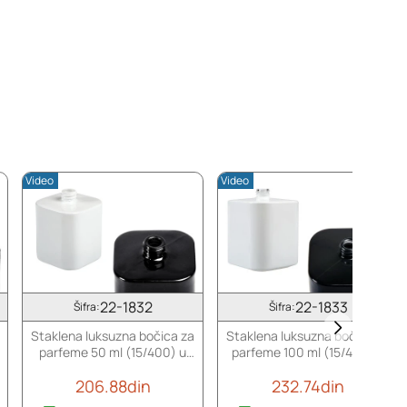
Video
Video
22-1832
22-1833
Šifra:
Šifra:
Staklena luksuzna bočica za
Staklena luksuzna bočica za
parfeme 50 ml (15/400) u
parfeme 100 ml (15/400) u
crnoj ili beloj boji
crnoj ili beloj boji
206.88din
232.74din