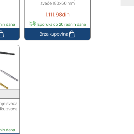
sveće 180x60 mm
1,111.98din
nih dana
Isporuka do 20 radnih dana
R
e
z
a
č
-
m
a
k
a
z
nje sveća
e
liku zvona
z
a
f
nih dana
i