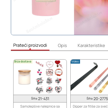
Prateći proizvodi
Opis
Karakteristike
Brza dostava
Video
21-431
20-2775
Šifra:
Šifra:
Samolepljive nalepnice sa
Dipper za fitilje za sv