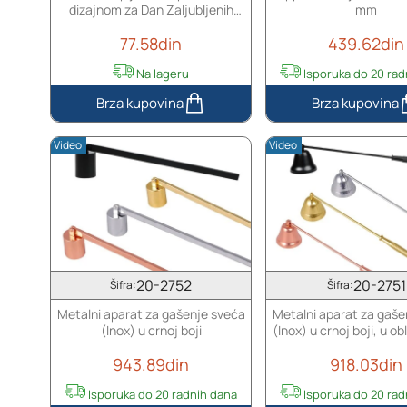
dizajnom za Dan Zaljubljenih
mm
35x35 mm - 3 kom
77.58din
439.62din
Na lageru
Isporuka do 20 rad
S
D
a
i
Video
Video
m
p
o
p
l
e
e
r
p
z
l
a
j
f
20-2752
20-2751
i
i
Šifra:
Šifra:
v
t
Metalni aparat za gašenje sveća
Metalni aparat za gaše
e
i
(Inox) u crnoj boji
(Inox) u crnoj boji, u ob
n
l
a
j
943.89din
918.03din
l
e
Isporuka do 20 radnih dana
Isporuka do 20 rad
e
z