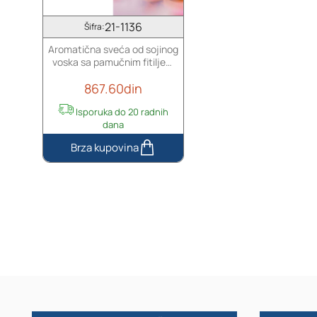
21-1136
Šifra:
Aromatična sveća od sojinog
voska sa pamučnim fitiljem
(140gr)
867.60din
Isporuka do 20 radnih
dana
Aromatična
sveća
od
sojinog
voska
sa
pamučnim
fitiljem
(140gr)