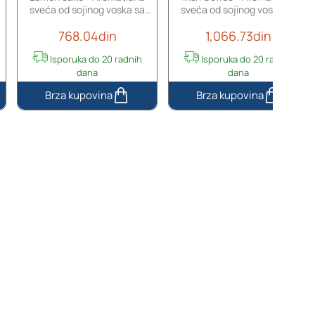
sveća od sojinog voska sa
sveća od sojinog voska sa
drvenim fitiljem (110gr)
pamučnim fitiljem (110gr)
768.04din
1,066.73din
Isporuka do 20 radnih
Isporuka do 20 radnih
dana
dana
Lemon
Irish
cake
Coffee
-
-
Αromatična
Aromatična
sveća
sveća
od
od
sojinog
sojinog
voska
voska
sa
sa
drvenim
pamučnim
fitiljem
fitiljem
(110gr)
(110gr)