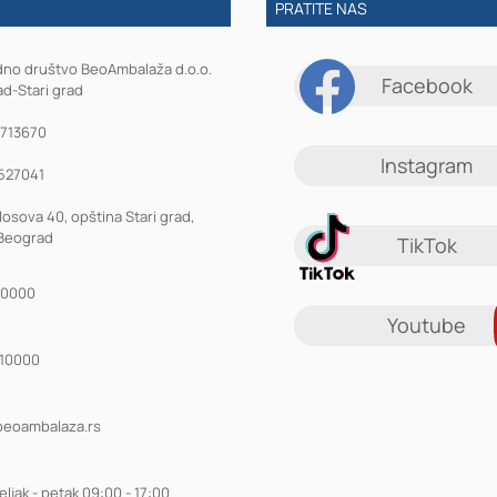
PRATITE NAS
dno društvo BeoAmbalaža d.o.o.
Facebook
d-Stari grad
1713670
Instagram
527041
losova 40, opština Stari grad,
Beograd
TikTok
10000
Youtube
910000
beoambalaza.rs
ljak - petak 09:00 - 17:00