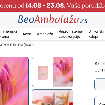
rfimerijska
Repromaterijal
Silikonski
Kese
Ambalaža
prema
za dekoraciju
kalupi
ČNIM FITILJEM (140GR)
Arom
pamu
Ce