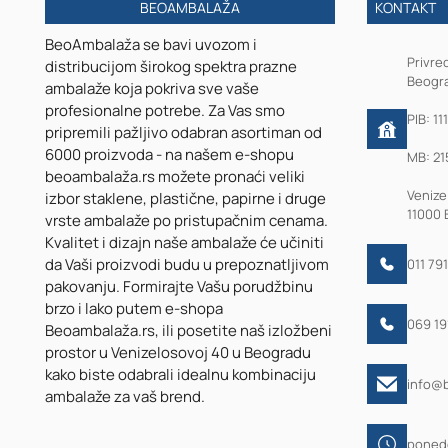
BEOAMBALAŽA
KONTAKT
BeoAmbalaža se bavi uvozom i
Privre
distribucijom širokog spektra prazne
Beogra
ambalaže koja pokriva sve vaše
profesionalne potrebe. Za Vas smo
PIB: 11
pripremili pažljivo odabran asortiman od
6000 proizvoda - na našem e-shopu
MB: 21
beoambalaža.rs možete pronaći veliki
Venize
izbor staklene, plastične, papirne i druge
11000 
vrste ambalaže po pristupačnim cenama.
Kvalitet i dizajn naše ambalaže će učiniti
da Vaši proizvodi budu u prepoznatljivom
011 79
pakovanju. Formirajte Vašu porudžbinu
brzo i lako putem e-shopa
069 1
Beoambalaža.rs, ili posetite naš izložbeni
prostor u Venizelosovoj 40 u Beogradu
kako biste odabrali idealnu kombinaciju
info@
ambalaže za vaš brend.
ponede