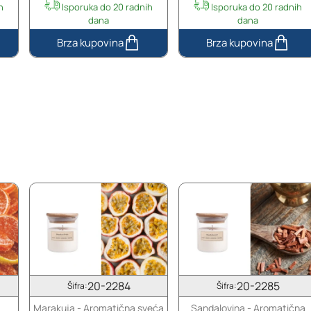
h
Isporuka do 20 radnih
Isporuka do 20 radnih
dana
dana
Papirići
Staklena
za
bočica
parfeme
za
-
parfeme
500
30mL
komada
(15/400)
pravougaonog
oblika
20-2284
20-2285
Šifra:
Šifra:
Marakuja - Aromatična sveća
Sandalovina - Aromatična