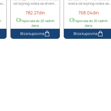
nog
od sojinog voska sa drvenim
sveća od sojinog voska sa
em
fitiljem (110gr)
drvenim fitiljem (110gr)
782.27din
768.04din
h
Isporuka do 20 radnih
Isporuka do 20 radnih
dana
dana
Marakuja
Sandalovina
-
-
Aromatična
Aromatična
sveća
sveća
od
od
sojinog
sojinog
voska
voska
sa
sa
drvenim
drvenim
fitiljem
fitiljem
(110gr)
(110gr)