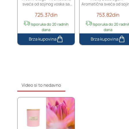
ka sa
sveća od sojinog voska sa
Aromatična sveća od soji
i
i
m
gr)
drvenim fitiljem (110gr)
voska sa pamučnim fitilj
,
725.37din
753.82din
(110gr)
u
o
dnih
Isporuka do 20 radnih
Isporuka do 20 radni
b
dana
dana
l
i
Green
Fruity
k
Foliage
Bubblegum
u
-
-
z
Aromatična
Aromatična
v
sveća
sveća
o
od
od
n
sojinog
sojinog
a
voska
voska
Video si to nedavno
sa
sa
drvenim
pamučnim
fitiljem
fitiljem
(110gr)
(110gr)