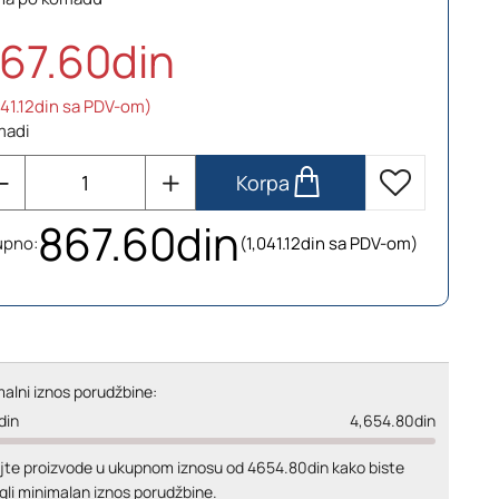
67.60din
041.12din sa PDV-om)
madi
Korpa
867.60din
upno:
(1,041.12din sa PDV-om)
alni iznos porudžbine:
din
4,654.80din
jte proizvode u ukupnom iznosu od 4654.80din kako biste
gli minimalan iznos porudžbine.