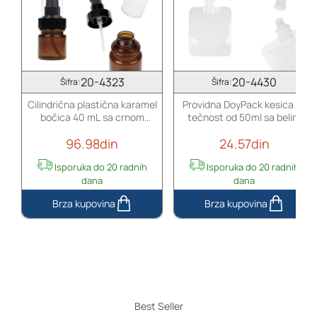
20-4323
20-4430
Šifra:
Šifra:
Cilindrična plastična karamel
Providna DoyPack kesica za
bočica 40 mL sa crnom
tečnost od 50ml sa belim
pumpicom za kreme i
sigurnosnim zatvaračem – 50
96.98din
24.57din
providnim poklopcem
kom
Isporuka do 20 radnih
Isporuka do 20 radnih
dana
dana
Cilindrična
Providna
plastična
DoyPack
karamel
kesica
bočica
za
40
tečnost
mL
od
sa
50ml
Best Seller
crnom
sa