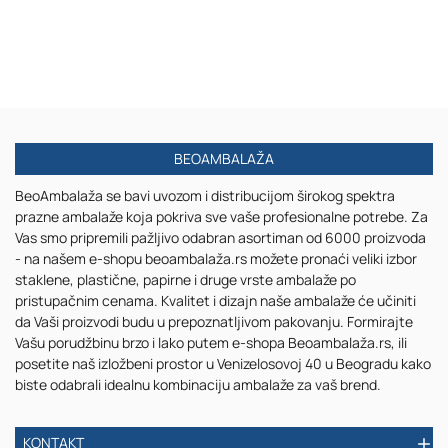
karamel
30
bočica
ml
30
providna
mL
sa
sa
crnom
crnom
pipetom
pumpicom
za
za
serum
BEOAMBALAŽA
kreme
i
BeoAmbalaža se bavi uvozom i distribucijom širokog spektra
i
regulatorom
prazne ambalaže koja pokriva sve vaše profesionalne potrebe. Za
providnim
toka
Vas smo pripremili pažljivo odabran asortiman od 6000 proizvoda
poklopcem
- na našem e-shopu beoambalaža.rs možete pronaći veliki izbor
staklene, plastične, papirne i druge vrste ambalaže po
pristupačnim cenama. Kvalitet i dizajn naše ambalaže će učiniti
da Vaši proizvodi budu u prepoznatljivom pakovanju. Formirajte
Vašu porudžbinu brzo i lako putem e-shopa Beoambalaža.rs, ili
posetite naš izložbeni prostor u Venizelosovoj 40 u Beogradu kako
biste odabrali idealnu kombinaciju ambalaže za vaš brend.
KONTAKT