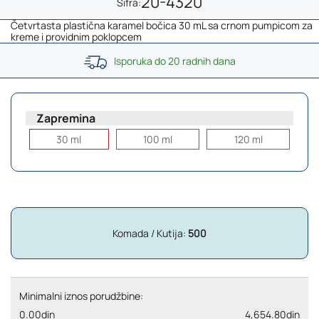
20-4320
Šifra:
Četvrtasta plastična karamel bočica 30 mL sa crnom pumpicom za
kreme i providnim poklopcem
Isporuka do 20 radnih dana
Zapremina
30 ml
100 ml
120 ml
Komada / Kutija:
500
Minimalni iznos porudžbine:
0.00din
4,654.80din