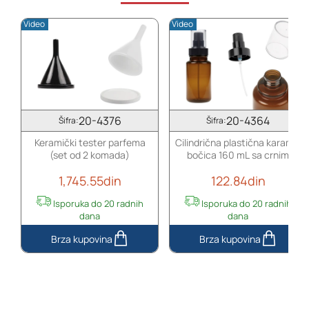
pumpicom
belim
Video
Video
za
sigurnosnim
kreme
zatvaračem
i
–
providnim
50
poklopcem
kom
20-4376
20-4364
Šifra:
Šifra:
Keramički tester parfema
Cilindrična plastična karamel
(set od 2 komada)
bočica 160 mL sa crnim
sprejom i providnim
1,745.55din
122.84din
poklopcem
Isporuka do 20 radnih
Isporuka do 20 radnih
dana
dana
Keramički
Cilindrična
tester
plastična
parfema
karamel
(set
bočica
od
160