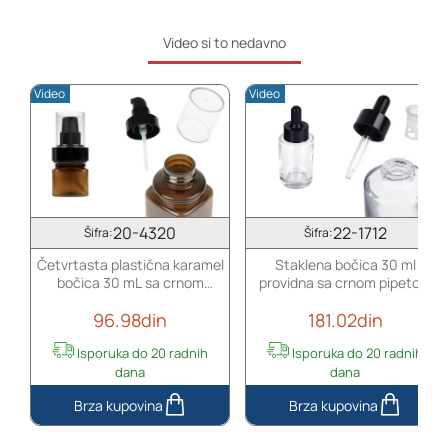
2
mL
komada)
sa
Video si to nedavno
crnim
sprejom
Video
Video
i
providnim
poklopcem
20-4320
22-1712
Šifra:
Šifra:
Četvrtasta plastična karamel
Staklena bočica 30 ml
bočica 30 mL sa crnom
providna sa crnom pipetom
pumpicom za kreme i
za serum i regulatorom toka
96.98din
181.02din
providnim poklopcem
Isporuka do 20 radnih
Isporuka do 20 radnih
dana
dana
Četvrtasta
Staklena
plastična
bočica