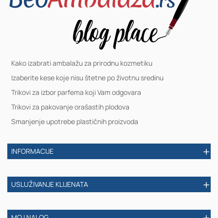
Kako izabrati ambalažu za prirodnu kozmetiku
Izaberite kese koje nisu štetne po životnu sredinu
Trikovi za izbor parfema koji Vam odgovara
Trikovi za pakovanje orašastih plodova
Smanjenje upotrebe plastičnih proizvoda
INFORMACIJE
USLUŽIVANJE KLIJENATA
MOJ NALOG