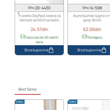
20-4430
14-598
Šifra:
Šifra:
Providna DoyPack kesica za
Aluminijumski sjajno crn
tečnost od 50ml sa belim
sprej 18/415
sigurnosnim zatvaračem – 50
24.57din
62.06din
kom
Isporuka do 20 radnih
Na lageru
dana
Providna
Aluminijumski
DoyPack
sjajno
kesica
crni
za
sprej
tečnost
18/415
od
50ml
sa
Best Seller
belim
sigurnosnim
Video
Video
zatvaračem
–