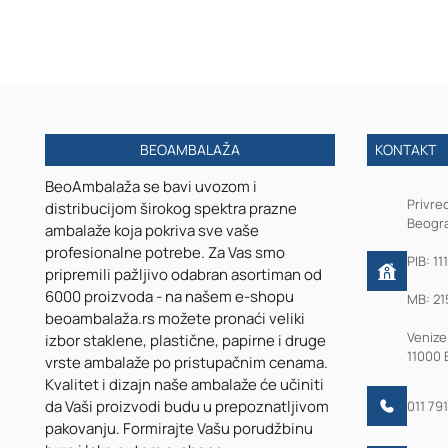
45mm
-
komad
je
10
metara
BEOAMBALAŽA
KONTAKT
BeoAmbalaža se bavi uvozom i
Privre
distribucijom širokog spektra prazne
Beogra
ambalaže koja pokriva sve vaše
profesionalne potrebe. Za Vas smo
PIB: 11
pripremili pažljivo odabran asortiman od
6000 proizvoda - na našem e-shopu
MB: 21
beoambalaža.rs možete pronaći veliki
Venize
izbor staklene, plastične, papirne i druge
11000 
vrste ambalaže po pristupačnim cenama.
Kvalitet i dizajn naše ambalaže će učiniti
da Vaši proizvodi budu u prepoznatljivom
011 79
pakovanju. Formirajte Vašu porudžbinu