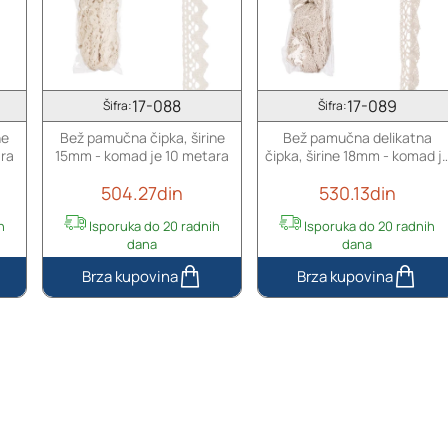
17-088
17-089
Šifra:
Šifra:
ne
Bež pamučna čipka, širine
Bež pamučna delikatna
ara
15mm - komad je 10 metara
čipka, širine 18mm - komad j
10 metara
504.27din
530.13din
h
Isporuka do 20 radnih
Isporuka do 20 radnih
dana
dana
Bež
Bež
pamučna
pamučna
čipka,
delikatna
širine
čipka,
15mm
širine
-
18mm
komad
-
je
komad