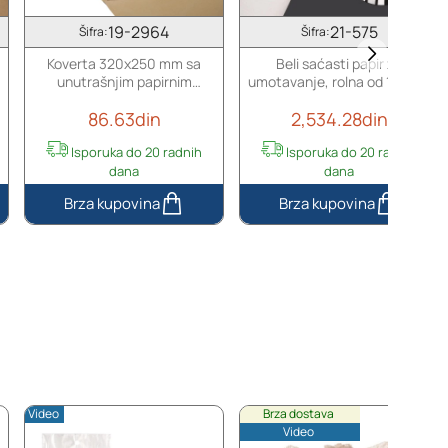
19-2964
21-575
Šifra:
Šifra:
Koverta 320x250 mm sa
Beli saćasti papir za
unutrašnjim papirnim
umotavanje, rolna od 100m -
ojačanjem i samolepljivim
širina 300mm
86.63din
2,534.28din
zatvaranjem
Isporuka do 20 radnih
Isporuka do 20 radnih
dana
dana
Koverta
Beli
320x250
saćasti
mm
papir
sa
za
unutrašnjim
umotavanje,
papirnim
rolna
ojačanjem
od
i
100m
samolepljivim
-
zatvaranjem
širina
Video
Brza dostava
300mm
Video