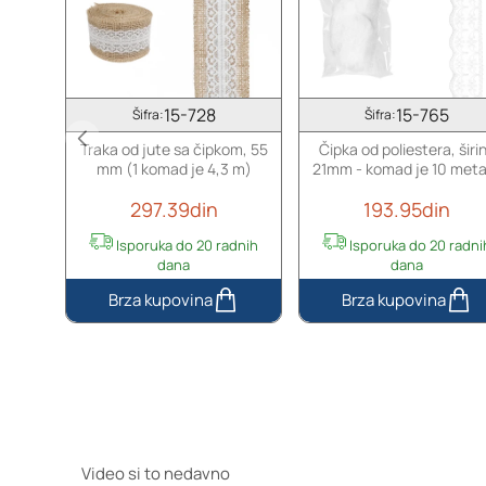
50
kom
15-728
15-765
Šifra:
Šifra:
Traka od jute sa čipkom, 55
Čipka od poliestera, širi
mm (1 komad je 4,3 m)
21mm - komad je 10 met
297.39din
193.95din
Isporuka do 20 radnih
Isporuka do 20 radni
dana
dana
Traka
Čipka
od
od
jute
poliestera,
sa
širine
čipkom,
21mm
55
-
mm
komad
(1
je
Video si to nedavno