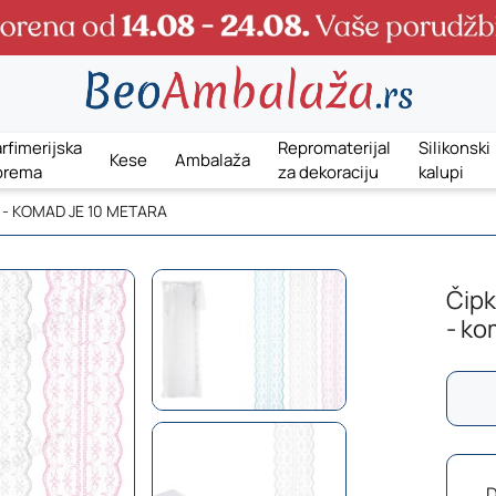
rfimerijska
Repromaterijal
Silikonski
Kese
Ambalaža
prema
za dekoraciju
kalupi
 - KOMAD JE 10 METARA
Čipk
- ko
D