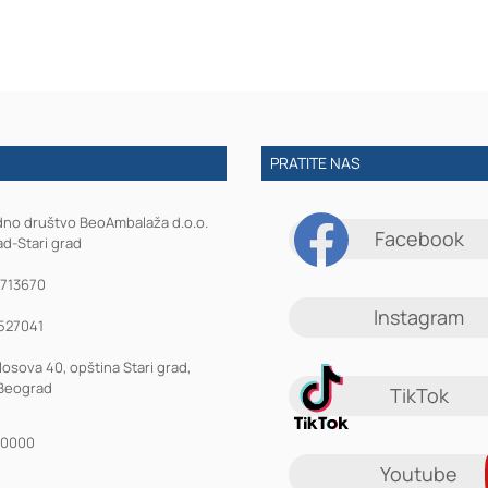
PRATITE NAS
dno društvo BeoAmbalaža d.o.o.
Facebook
d-Stari grad
1713670
Instagram
527041
losova 40, opština Stari grad,
Beograd
TikTok
10000
Youtube