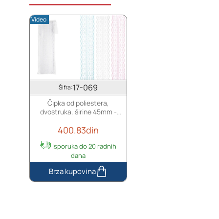
komad
10
je
metara
Video
4,3
m)
17-069
Šifra:
Čipka od poliestera,
dvostruka, širine 45mm -
komad je 10 metara
400.83din
Isporuka do 20 radnih
dana
Čipka
od
poliestera,
dvostruka,
širine