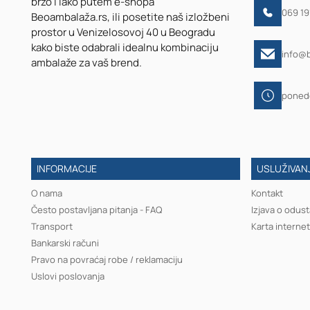
brzo i lako putem e-shopa
069 1
Beoambalaža.rs, ili posetite naš izložbeni
prostor u Venizelosovoj 40 u Beogradu
kako biste odabrali idealnu kombinaciju
info@
ambalaže za vaš brend.
ponede
INFORMACIJE
USLUŽIVANJ
O nama
Kontakt
Često postavljana pitanja - FAQ
Izjava o odust
Transport
Karta internet
Bankarski računi
Pravo na povraćaj robe / reklamaciju
Uslovi poslovanja