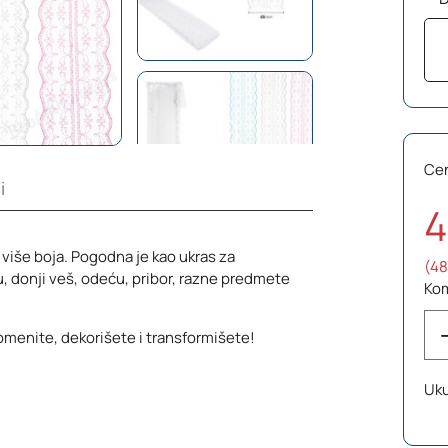
Ce
i
4
 više boja. Pogodna je kao ukras za
(48
 donji veš, odeću, pribor, razne predmete
Ko
romenite, dekorišete i transformišete!
Uk