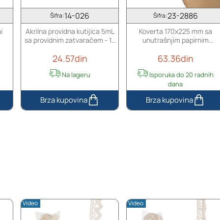
14-026
23-2886
Šifra:
Šifra:
i
Akrilna providna kutijica 5mL
Koverta 170x225 mm sa
sa providnim zatvaračem - 12
unutrašnjim papirnim
kom
ojačanjem i samolepljivim
24.57din
63.36din
zatvaranjem
Na lageru
Isporuka do 20 radnih
dana
Akrilna
Koverta
providna
170x225
kutijica
mm
5mL
sa
sa
unutrašnjim
providnim
papirnim
zatvaračem
ojačanjem
-
i
12
samolepljivim
kom
zatvaranjem
Video
Video