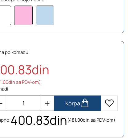
na po komadu
00.83din
1.00din sa PDV-om)
madi
Korpa
400.83din
upno:
(481.00din sa PDV-om)