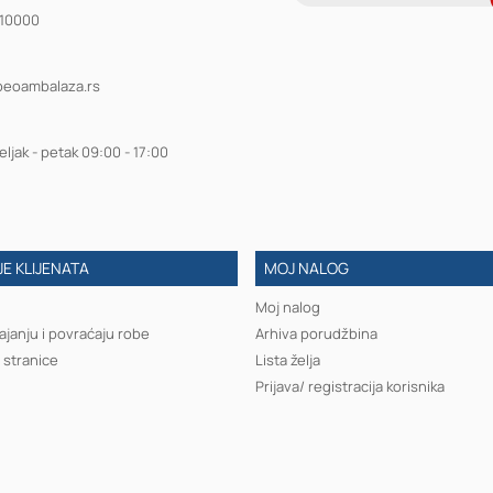
910000
beoambalaza.rs
ljak - petak 09:00 - 17:00
E KLIJENATA
MOJ NALOG
Moj nalog
ajanju i povraćaju robe
Arhiva porudžbina
 stranice
Lista želja
Prijava/ registracija korisnika