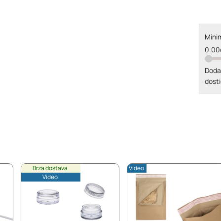
Minim
0.00
Doda
dosti
Brza dostava
Video
Video