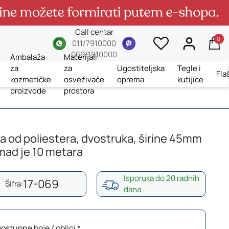
Call centar
0
whatsup
viber
011/7910000
069/1910000
Ambalaža
Materijali
za
za
Ugostiteljska
Tegle i
Fla
kozmetičke
osveživače
oprema
kutijice
proizvode
prostora
a od poliestera, dvostruka, širine 45mm
mad je 10 metara
Isporuka do 20 radnih
17-069
Šifra:
dana
ostupne boje / oblici