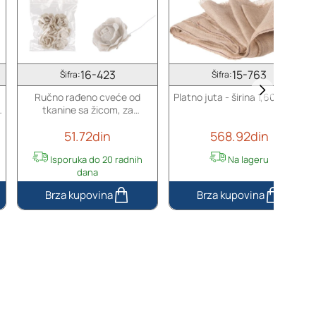
16-423
15-763
Šifra:
Šifra:
Ručno rađeno cveće od
Platno juta - širina 1,60m x 1m
e
tkanine sa žicom, za
dekoraciju - 6 komada
51.72din
568.92din
Isporuka do 20 radnih
Na lageru
dana
Ručno
Platno
rađeno
juta
cveće
-
od
širina
tkanine
1,60m
sa
x
žicom,
1m
za